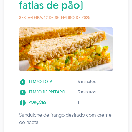
fatias de pão)
SEXTA-FEIRA, 12 DE SETEMBRO DE 2025
timer
TEMPO TOTAL
5 minutos
watch_later
TEMPO DE PREPARO
5 minutos
pie_chart
PORÇÕES
1
Sanduíche de frango desfiado com creme
de ricota.