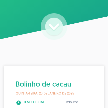
Bolinho de cacau
QUINTA-FEIRA, 23 DE JANEIRO DE 2025
timer
TEMPO TOTAL
5 minutos