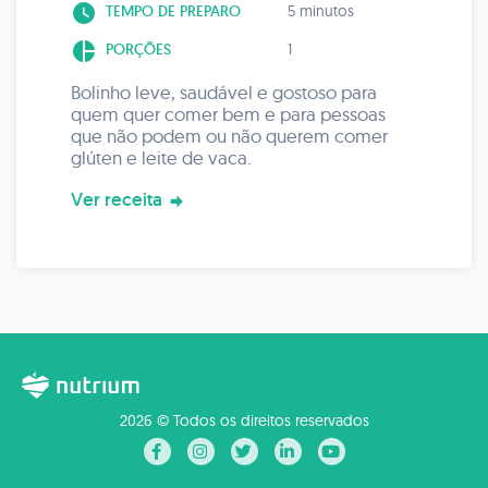
watch_later
TEMPO DE PREPARO
5 minutos
pie_chart
PORÇÕES
1
Bolinho leve, saudável e gostoso para
quem quer comer bem e para pessoas
que não podem ou não querem comer
glúten e leite de vaca.
Ver receita
2026 © Todos os direitos reservados