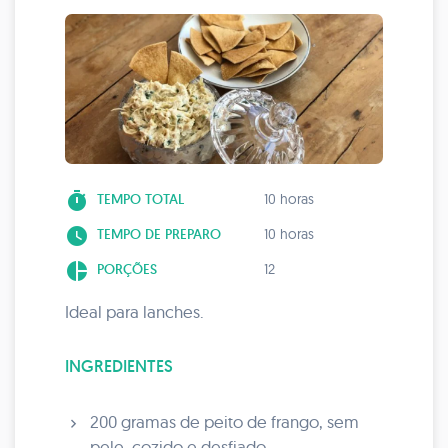
timer
TEMPO TOTAL
10 horas
watch_later
TEMPO DE PREPARO
10 horas
pie_chart
PORÇÕES
12
Ideal para lanches.
INGREDIENTES
200 gramas de peito de frango, sem
pele, cozido e desfiado