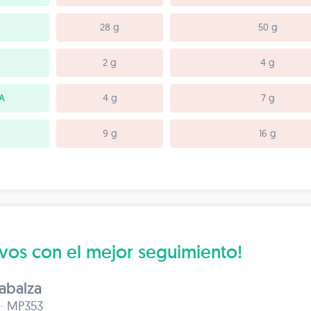
28 g
50 g
2 g
4 g
A
4 g
7 g
9 g
16 g
ivos con el mejor seguimiento!
abalza
 · MP353