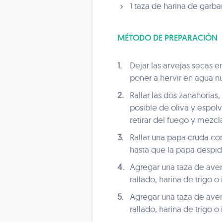
1 taza de harina de garb
MÉTODO DE PREPARACIÓN
1.
Dejar las arvejas secas 
poner a hervir en agua n
2.
Rallar las dos zanahorias
posible de oliva y espol
retirar del fuego y mezcl
3.
Rallar una papa cruda con
hasta que la papa despida
4.
Agregar una taza de ave
rallado, harina de trigo o 
5.
Agregar una taza de ave
rallado, harina de trigo o 