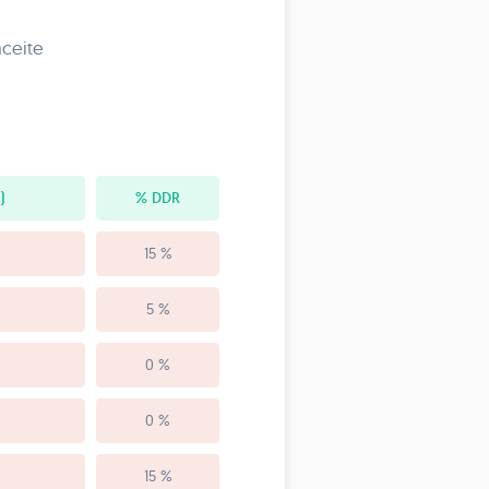
aceite
)
% DDR
15 %
5 %
0 %
0 %
15 %