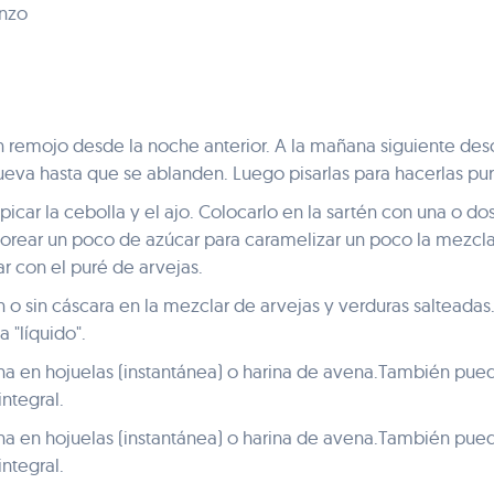
anzo
en remojo desde la noche anterior. A la mañana siguiente des
ueva hasta que se ablanden. Luego pisarlas para hacerlas pu
, picar la cebolla y el ajo. Colocarlo en la sartén con una o d
vorear un poco de azúcar para caramelizar un poco la mezcla
ar con el puré de arvejas.
 o sin cáscara en la mezclar de arvejas y verduras salteadas
 "líquido".
na en hojuelas (instantánea) o harina de avena.También pu
integral.
na en hojuelas (instantánea) o harina de avena.También pu
integral.