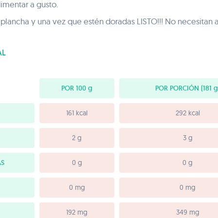
imentar a gusto.
 plancha y una vez que estén doradas LISTO!!! No necesitan 
AL
POR 100
g
POR PORCIÓN
(181 g
161 kcal
292 kcal
2 g
3 g
AS
0 g
0 g
0 mg
0 mg
192 mg
349 mg