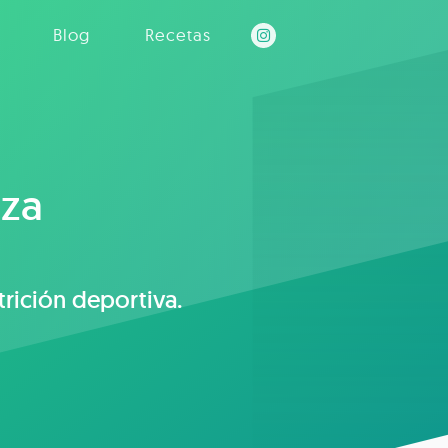
Blog
Recetas
lza
rición deportiva.