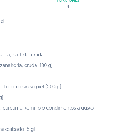
PORCIONES
4
ad
 seca, partida, cruda
anahoria, cruda (180 g)
ada con o sin su piel (200gr)
g)
, cúrcuma, tomillo o condimentos a gusto.
l
mascabado (5 g)