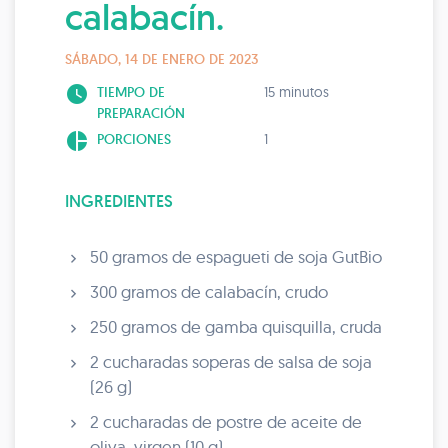
calabacín.
SÁBADO, 14 DE ENERO DE 2023
watch_later
TIEMPO DE
15 minutos
PREPARACIÓN
pie_chart
PORCIONES
1
INGREDIENTES
50 gramos de espagueti de soja GutBio
300 gramos de calabacín, crudo
250 gramos de gamba quisquilla, cruda
2 cucharadas soperas de salsa de soja
(26 g)
2 cucharadas de postre de aceite de
oliva, virgen (10 g)