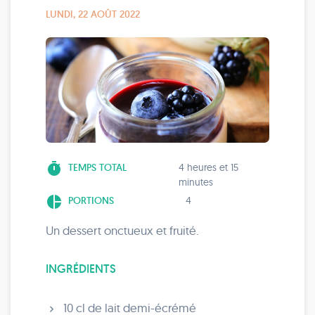
LUNDI, 22 AOÛT 2022
timer
TEMPS TOTAL
4 heures et 15
minutes
pie_chart
PORTIONS
4
Un dessert onctueux et fruité.
INGRÉDIENTS
10 cl de lait demi-écrémé