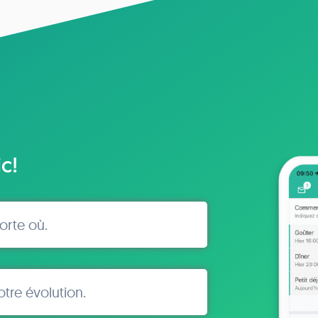
c!
orte où.
tre évolution.