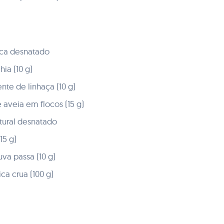
aca desnatado
ia (10 g)
nte de linhaça (10 g)
 aveia em flocos (15 g)
tural desnatado
15 g)
uva passa (10 g)
ca crua (100 g)