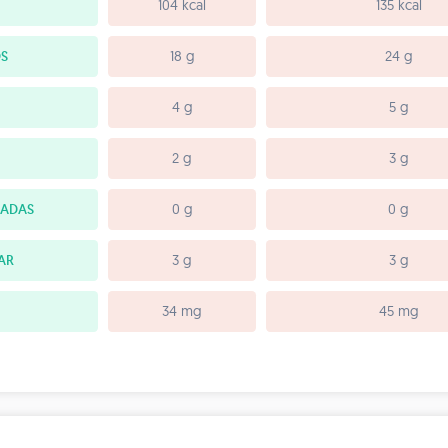
104 kcal
135 kcal
S
18 g
24 g
4 g
5 g
2 g
3 g
RADAS
0 g
0 g
AR
3 g
3 g
34 mg
45 mg