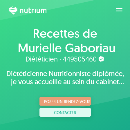
Agran
Recettes de
Murielle Gaboriau
Diététicien · 449505460
Diététicienne Nutritionniste diplômée,
je vous accueille au sein du cabinet
Naturae à Nantes.
POSER UN RENDEZ-VOUS
CONTACTER