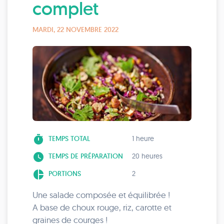
complet
MARDI, 22 NOVEMBRE 2022
timer
TEMPS TOTAL
1 heure
watch_later
TEMPS DE PRÉPARATION
20 heures
pie_chart
PORTIONS
2
Une salade composée et équilibrée !
A base de choux rouge, riz, carotte et
graines de courges !