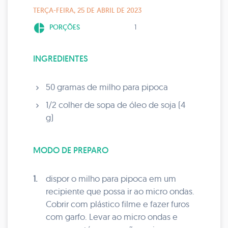
TERÇA-FEIRA, 25 DE ABRIL DE 2023
pie_chart
PORÇÕES
1
INGREDIENTES
50 gramas de milho para pipoca
1/2 colher de sopa de óleo de soja (4
g)
MODO DE PREPARO
1.
dispor o milho para pipoca em um
recipiente que possa ir ao micro ondas.
Cobrir com plástico filme e fazer furos
com garfo. Levar ao micro ondas e