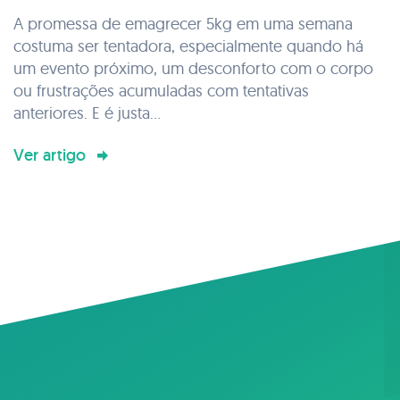
FATO FUNCIONA E O QUE PODE
A promessa de emagrecer 5kg em uma semana
COLOCAR SUA SAÚDE EM RISCO
costuma ser tentadora, especialmente quando há
um evento próximo, um desconforto com o corpo
ou frustrações acumuladas com tentativas
anteriores. E é justa...
Ver artigo