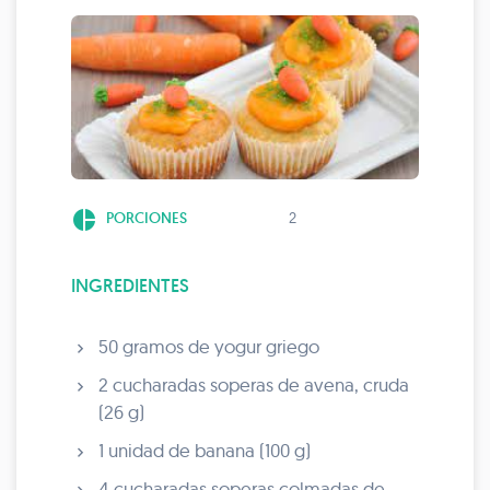
pie_chart
PORCIONES
2
INGREDIENTES
50 gramos de yogur griego
2 cucharadas soperas de avena, cruda
(26 g)
1 unidad de banana (100 g)
4 cucharadas soperas colmadas de