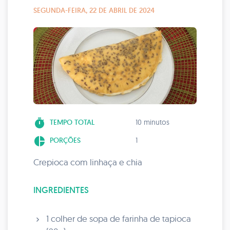
SEGUNDA-FEIRA, 22 DE ABRIL DE 2024
timer
TEMPO TOTAL
10 minutos
pie_chart
PORÇÕES
1
Crepioca com linhaça e chia
INGREDIENTES
1 colher de sopa de farinha de tapioca