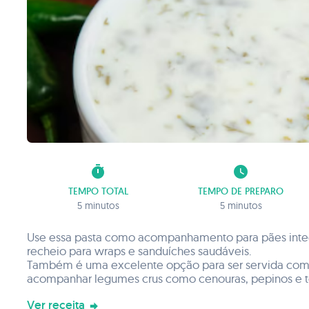
timer
watch_later
TEMPO TOTAL
TEMPO DE PREPARO
5 minutos
5 minutos
Use essa pasta como acompanhamento para pães integ
recheio para wraps e sanduíches saudáveis.
Também é uma excelente opção para ser servida como
acompanhar legumes crus como cenouras, pepinos e 
Ver receita