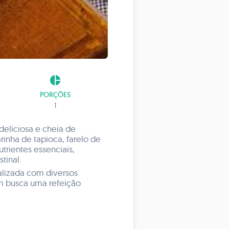
pie_chart
PORÇÕES
1
deliciosa e cheia de
rinha de tapioca, farelo de
utrientes essenciais,
tinal.
alizada com diversos
em busca uma refeição