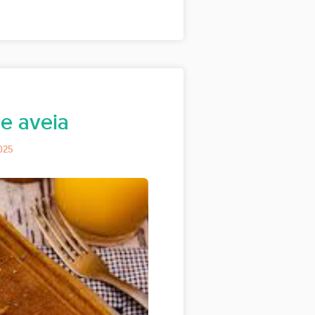
e aveia
025