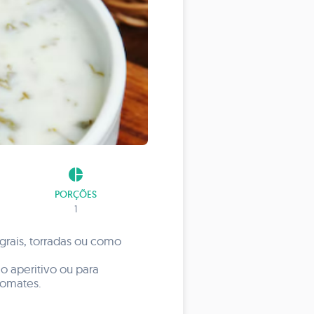
pie_chart
PORÇÕES
1
rais, torradas ou como
 aperitivo ou para
tomates.