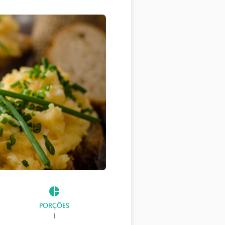
pie_chart
PORÇÕES
1