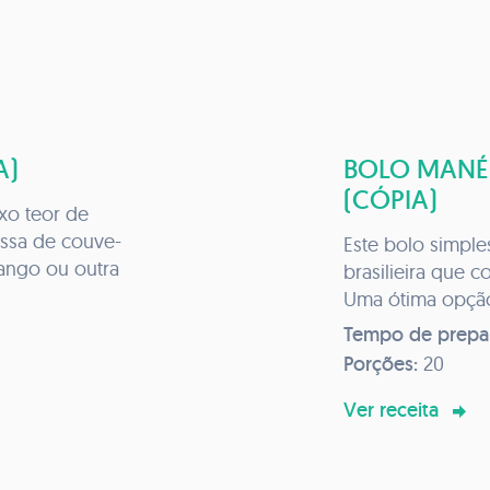
A)
BOLO MANÉ
(CÓPIA)
ixo teor de
assa de couve-
Este bolo simples
frango ou outra
brasilieira que 
Uma ótima opção
Tempo de prepa
Porções:
20
Ver receita