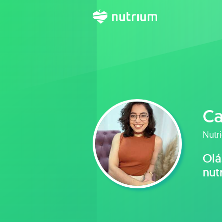
Ca
Nutri
Olá
nut
em 
fun