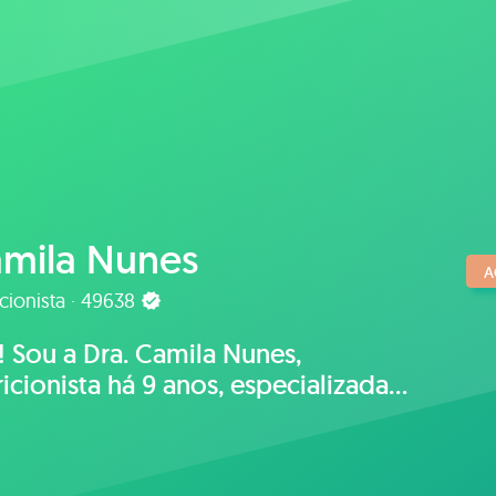
mila Nunes
A
cionista · 49638
! Sou a Dra. Camila Nunes,
ricionista há 9 anos, especializada
nutrição clínica, esportiva,
cional e endocrinologia.