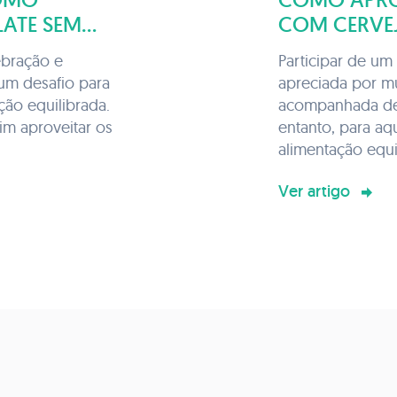
ATE SEM
COM CERVEJ
DIETA: ESTR
bração e
Participar de um
um desafio para
apreciada por m
ão equilibrada.
acompanhada de
im aproveitar os
entanto, para a
alimentação equil
Ver artigo