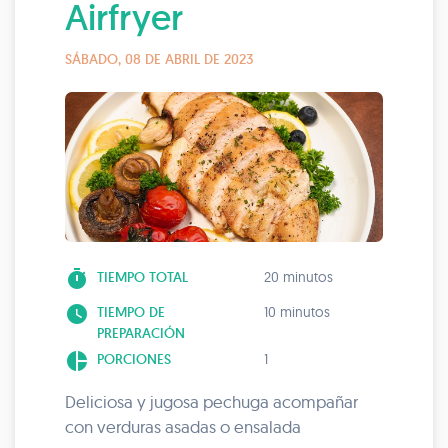
Airfryer
SÁBADO, 08 DE ABRIL DE 2023
timer
TIEMPO TOTAL
20 minutos
watch_later
TIEMPO DE
10 minutos
PREPARACIÓN
pie_chart
PORCIONES
1
Deliciosa y jugosa pechuga acompañar
con verduras asadas o ensalada