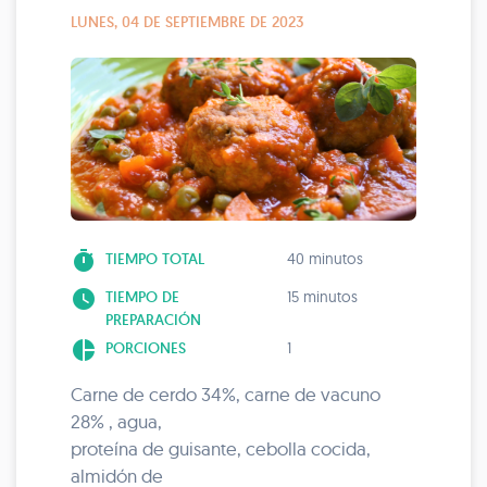
LUNES, 04 DE SEPTIEMBRE DE 2023
timer
TIEMPO TOTAL
40 minutos
watch_later
TIEMPO DE
15 minutos
PREPARACIÓN
pie_chart
PORCIONES
1
Carne de cerdo 34%, carne de vacuno
28% , agua,
proteína de guisante, cebolla cocida,
almidón de