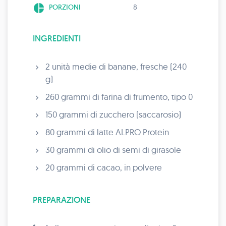
pie_chart
PORZIONI
8
INGREDIENTI
2 unità medie di banane, fresche (240
g)
260 grammi di farina di frumento, tipo 0
150 grammi di zucchero (saccarosio)
80 grammi di latte ALPRO Protein
30 grammi di olio di semi di girasole
20 grammi di cacao, in polvere
PREPARAZIONE