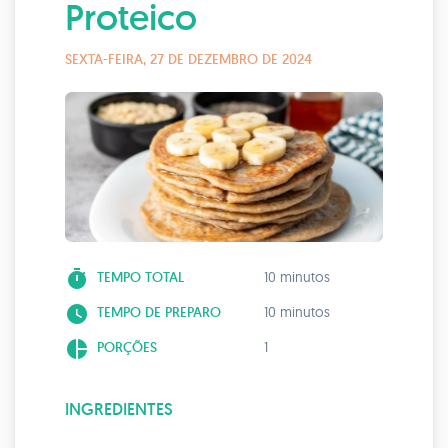
Proteico
SEXTA-FEIRA, 27 DE DEZEMBRO DE 2024
timer
TEMPO TOTAL
10 minutos
watch_later
TEMPO DE PREPARO
10 minutos
pie_chart
PORÇÕES
1
INGREDIENTES