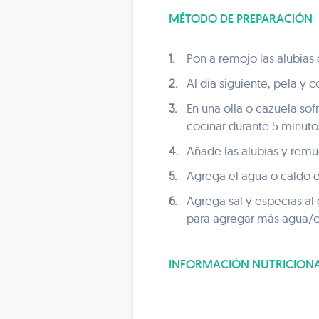
MÉTODO DE PREPARACIÓN
1.
Pon a remojo las alubias
2.
Al día siguiente, pela y c
3.
En una olla o cazuela sof
cocinar durante 5 minuto
4.
Añade las alubias y rem
5.
Agrega el agua o caldo de
6.
Agrega sal y especias al 
para agregar más agua/ca
INFORMACIÓN NUTRICION