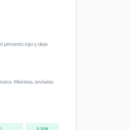
el pimiento rojo y deja
utos. Mientras, revísalas
)
% DDR