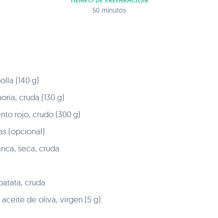
TIEMPO DE PREPARACIÓN
50 minutos
lla (140 g)
ria, cruda (130 g)
nto rojo, crudo (300 g)
as (opcional)
nca, seca, cruda
patata, cruda
aceite de oliva, virgen (5 g)