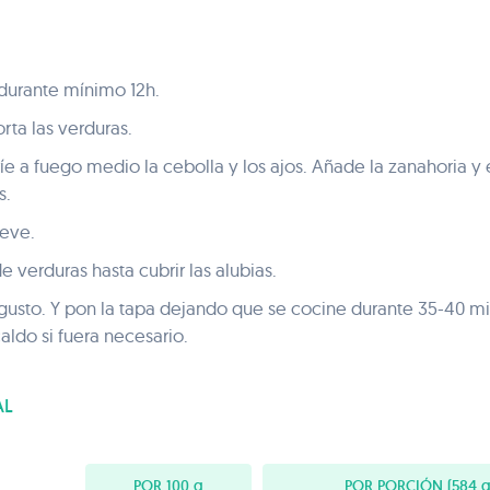
 durante mínimo 12h.
orta las verduras.
ríe a fuego medio la cebolla y los ajos. Añade la zanahoria y 
s.
ueve.
 verduras hasta cubrir las alubias.
gusto. Y pon la tapa dejando que se cocine durante 35-40 min
ldo si fuera necesario.
AL
POR 100
g
POR PORCIÓN
(584 g