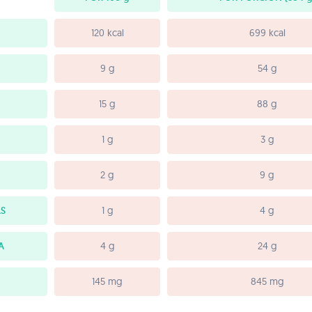
120 kcal
699 kcal
9 g
54 g
15 g
88 g
1 g
3 g
2 g
9 g
S
1 g
4 g
A
4 g
24 g
145 mg
845 mg