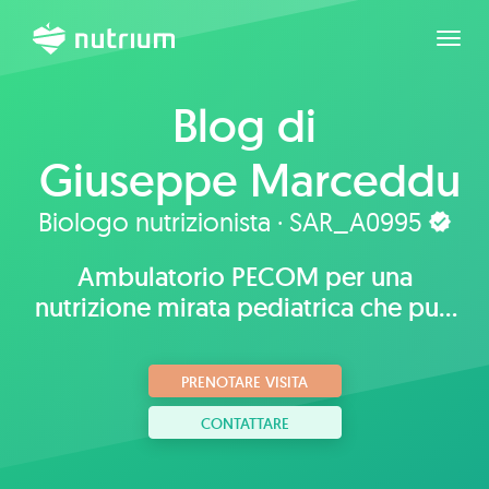
Espan
Blog di
Giuseppe Marceddu
Biologo nutrizionista · SAR_A0995
Ambulatorio PECOM per una
nutrizione mirata pediatrica che può
migliorare la vita di chi ha ADHD e le
performance degli sportivi.
PRENOTARE VISITA
CONTATTARE