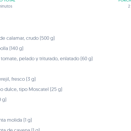
O TOTAL
PORCI
inutos
2
 de calamar, crudo (500 g)
lla (140 g)
tomate, pelado y triturado, enlatado (60 g)
ejil, fresco (3 g)
o dulce, tipo Moscatel (25 g)
 g)
ta molida (1 g)
nta de cayena (1 g)