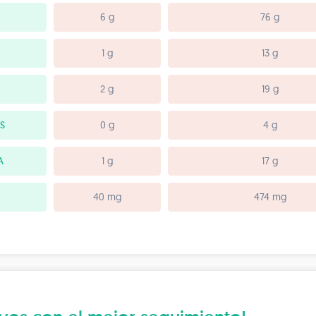
6 g
76 g
1 g
13 g
2 g
19 g
S
0 g
4 g
A
1 g
17 g
40 mg
474 mg