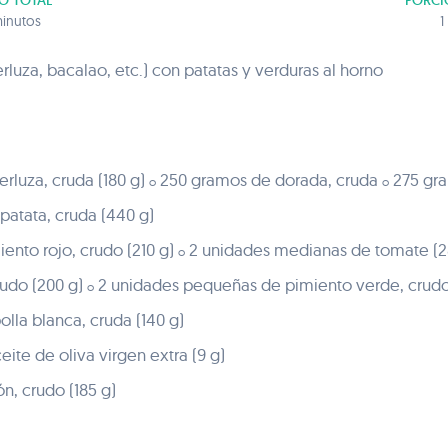
O TOTAL
PORCI
inutos
1
luza, bacalao, etc.) con patatas y verduras al horno
erluza, cruda (180 g)
250 gramos de dorada, cruda
275 gr
o
o
atata, cruda (440 g)
ento rojo, crudo (210 g)
2 unidades medianas de tomate (2
o
rudo (200 g)
2 unidades pequeñas de pimiento verde, crudo 
o
lla blanca, cruda (140 g)
ite de oliva virgen extra (9 g)
n, crudo (185 g)