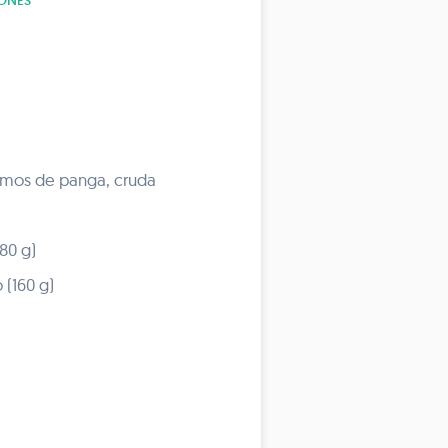
ONES
amos de panga, cruda
80 g)
(160 g)