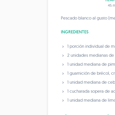
TIEMP
45 m
Pescado blanco al gusto (mer
INGREDIENTES
1 porción individual de m
2 unidades medianas de p
1 unidad mediana de pimi
1 guarnición de brécol, c
1 unidad mediana de cebo
1 cucharada sopera de ace
1 unidad mediana de limó