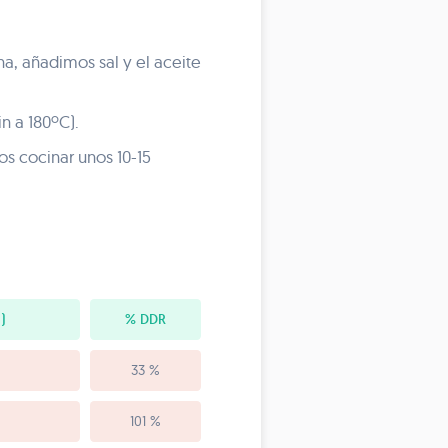
na, añadimos sal y el aceite
n a 180ºC).
s cocinar unos 10-15
)
% DDR
33 %
101 %