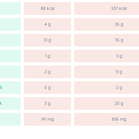
88 kcal
537 kcal
4 g
26 g
13 g
76 g
1 g
3 g
2 g
11 g
S
0 g
2 g
A
3 g
20 g
141 mg
856 mg