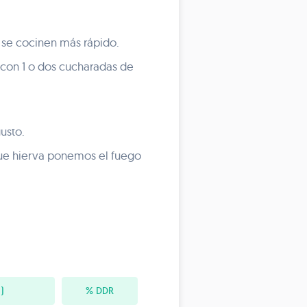
 se cocinen más rápido.
 con 1 o dos cucharadas de
usto.
que hierva ponemos el fuego
)
% DDR