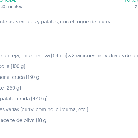
O TOTAL
PORCI
y 30 minutos
2
tejas, verduras y patatas, con el toque del curry
e lenteja, en conserva (645 g)
2 raciones individuales de len
o
olla (100 g)
ria, cruda (130 g)
e (260 g)
atata, cruda (440 g)
s varias (curry, comino, cúrcuma, etc.)
ceite de oliva (18 g)