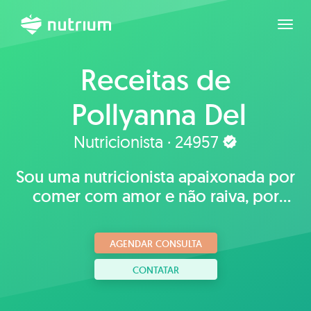
Expan
Receitas de
Pollyanna Del
Vecchio Morete
Nutricionista · 24957
Sou uma nutricionista apaixonada por
comer com amor e não raiva, por
aceitar o próprio corpo e agora
apaixonada pela gamificação.
AGENDAR CONSULTA
CONTATAR