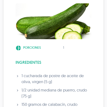
pie_chart
PORCIONES
1
INGREDIENTES
1 cucharada de postre de aceite de
oliva, virgen (5 g)
1/2 unidad mediana de puerro, crudo
(75 g)
150 gramos de calabacín, crudo