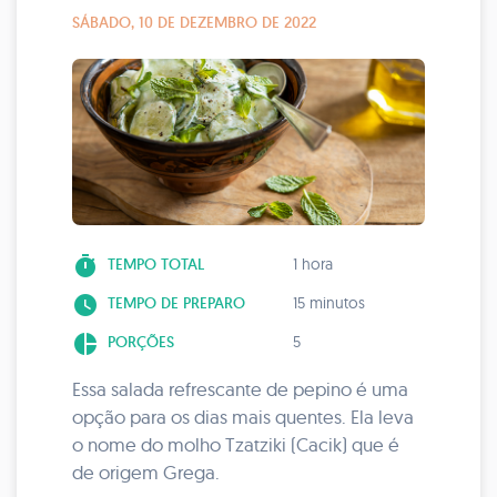
SÁBADO, 10 DE DEZEMBRO DE 2022
timer
TEMPO TOTAL
1 hora
watch_later
TEMPO DE PREPARO
15 minutos
pie_chart
PORÇÕES
5
Essa salada refrescante de pepino é uma
opção para os dias mais quentes. Ela leva
o nome do molho Tzatziki (Cacik) que é
de origem Grega.