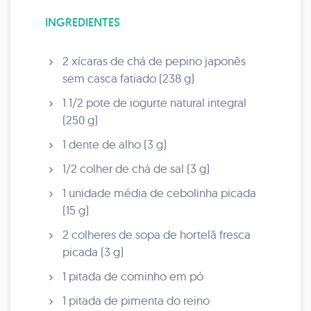
INGREDIENTES
2 xícaras de chá de pepino japonês
sem casca fatiado (238 g)
1 1/2 pote de iogurte natural integral
(250 g)
1 dente de alho (3 g)
1/2 colher de chá de sal (3 g)
1 unidade média de cebolinha picada
(15 g)
2 colheres de sopa de hortelã fresca
picada (3 g)
1 pitada de cominho em pó
1 pitada de pimenta do reino