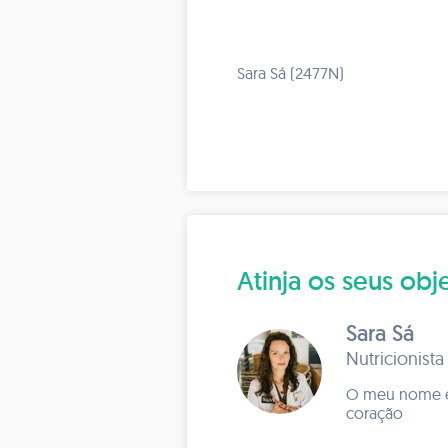
Sara Sá (2477N)
Atinja os seus o
Sara Sá
Nutricionista
O meu nome é S
coração