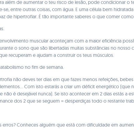
ra além de aumentar o teu risco de lesão, pode condicionar o t
e-se, entre outras coisas, com água. E uma célula bem hidratada
apaz de hipertrofiar. É tão importante saberes o que comer com
s.
envolvimento muscular aconteçam com a maior eficiência possí
urante o sono que são libertadas muitas substâncias no nosso 
ue recuperam e ajudam a construir os teus músculos.
catabolismo no fim de semana.
trofia não deves ter dias em que fazes menos refeições, beb
ementos... Com isto estarás a criar um déficit energético (que n
e não é desejável nunca). Se isto acontecer em 2 dias estás a es
ormance dos 2 que se seguem = desperdiças todo o restante trab
us erros? Conheces alguém que está com dificuldade em aumen