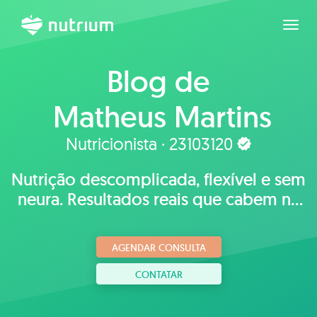
Expan
Blog de
Matheus Martins
Nutricionista · 23103120
Nutrição descomplicada, flexível e sem
neura. Resultados reais que cabem na
sua rotina e no seu prato.
AGENDAR CONSULTA
CONTATAR