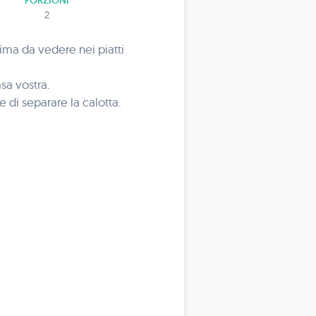
PORZIONI
2
sima da vedere nei piatti
asa vostra.
e di separare la calotta.