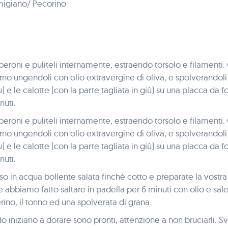
migiano/ Pecorino
peroni e puliteli internamente, estraendo torsolo e filamenti.
terno ungendoli con olio extravergine di oliva, e spolverandol
su) e le calotte (con la parte tagliata in giù) su una placca da 
nuti.
peroni e puliteli internamente, estraendo torsolo e filamenti.
terno ungendoli con olio extravergine di oliva, e spolverandol
su) e le calotte (con la parte tagliata in giù) su una placca da 
nuti.
iso in acqua bollente salata finchè cotto e preparate la vostra i
 abbiamo fatto saltare in padella per 6 minuti con olio e sale
rino, il tonno ed una spolverata di grana.
do iniziano a dorare sono pronti, attenzione a non bruciarli. 