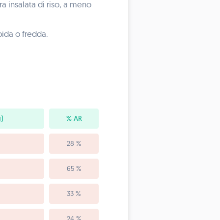
ra insalata di riso, a meno
pida o fredda.
)
% AR
28 %
65 %
33 %
24 %