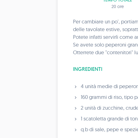
TEMPO TOTALE
20 ore
Per cambiare un po', portiamo
delle tavolate estive, soprat
Potete infatti servirli come a
Se avete solo peperoni grandi
Otterrete due "contenitori" l
INGREDIENTI
4 unità medie di peperoni
160 grammi di riso, tipo 
2 unità di zucchine, crud
1 scatoletta grande di ton
q.b di sale, pepe e spezi