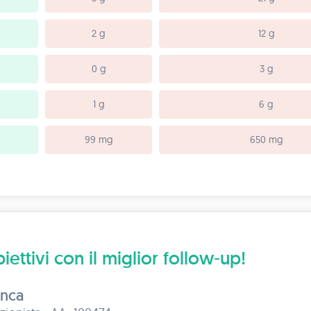
2 g
12 g
0 g
3 g
1 g
6 g
99 mg
650 mg
iettivi con il miglior follow-up!
onca