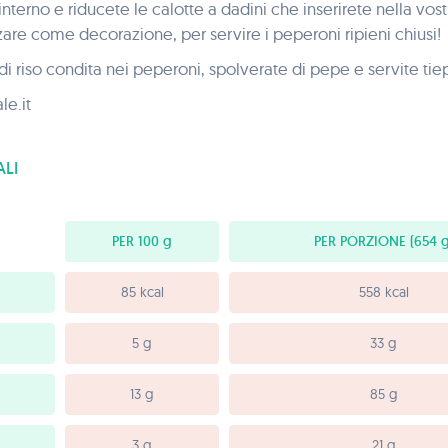
'interno e riducete le calotte a dadini che inserirete nella vost
zzare come decorazione, per servire i peperoni ripieni chiusi!
a di riso condita nei peperoni, spolverate di pepe e servite tie
e.it
LI
PER 100
g
PER PORZIONE
(654 g
85 kcal
558 kcal
5 g
33 g
13 g
85 g
3 g
21 g