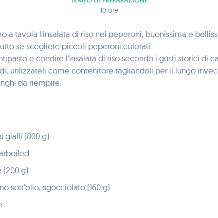
TEMPO DI PREPARAZIONE
10 ore
 a tavola l'insalata di riso nei peperoni, buonissima e bellis
tutto se scegliete piccoli peperoni colorati.
ntipasto e condire l'insalata di riso secondo i gusti storici di c
, utilizzateli come contenitore tagliandoli per il lungo invec
unghi da riempire.
 gialli (800 g)
parboiled
e (200 g)
no sott'olio, sgocciolato (160 g)
e