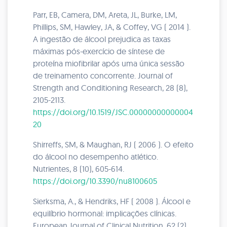
Parr, EB, Camera, DM, Areta, JL, Burke, LM,
Phillips, SM, Hawley, JA, & Coffey, VG ( 2014 ).
A ingestão de álcool prejudica as taxas
máximas pós-exercício de síntese de
proteína miofibrilar após uma única sessão
de treinamento concorrente. Journal of
Strength and Conditioning Research, 28 (8),
2105-2113.
https://doi.org/10.1519/JSC.00000000000004
20
Shirreffs, SM, & Maughan, RJ ( 2006 ). O efeito
do álcool no desempenho atlético.
Nutrientes, 8 (10), 605-614.
https://doi.org/10.3390/nu8100605
Sierksma, A., & Hendriks, HF ( 2008 ). Álcool e
equilíbrio hormonal: implicações clínicas.
European Journal of Clinical Nutrition, 62 (2),