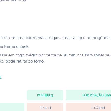
ientes em uma batedeira, até que a massa fique homogênea.
ma forma untada
 asse em fogo médio por cerca de 30 minutos. Para saber se e
po. pode retirar do forno.
L
POR 100
g
POR PORÇÃO
(168
157 kcal
263 kcal