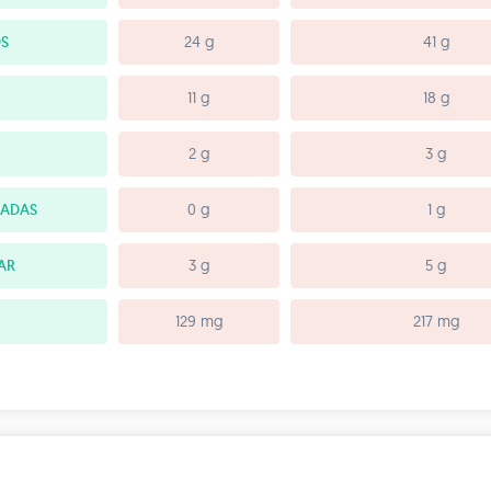
S
24 g
41 g
11 g
18 g
2 g
3 g
RADAS
0 g
1 g
AR
3 g
5 g
129 mg
217 mg