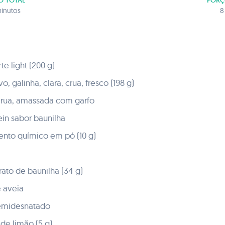
O TOTAL
PORÇ
inutos
8
e light (200 g)
, galinha, clara, crua, fresco (198 g)
crua, amassada com garfo
in sabor baunilha
ento químico em pó (10 g)
rato de baunilha (34 g)
e aveia
semidesnatado
de limão (5 g)