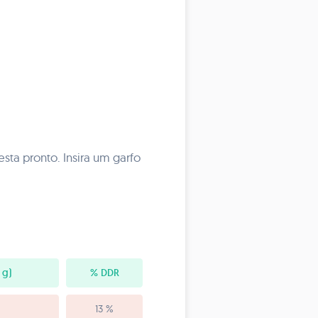
sta pronto. Insira um garfo
 g)
% DDR
13 %