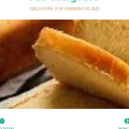
TERÇA-FEIRA, 11 DE FEVEREIRO DE 2025
imer
pie_ch