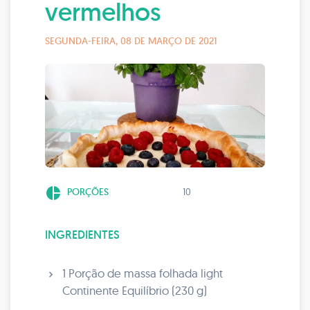
vermelhos
SEGUNDA-FEIRA, 08 DE MARÇO DE 2021
pie_chart
PORÇÕES
10
INGREDIENTES
1 Porção de massa folhada light
Continente Equilíbrio (230 g)