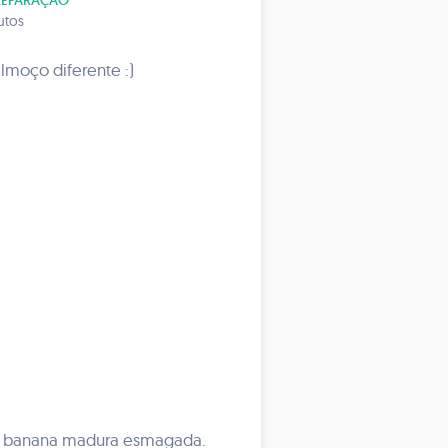
REPARAÇÃO
utos
moço diferente :)
e a banana madura esmagada.