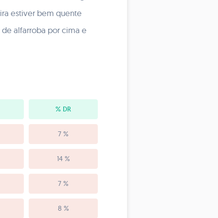
eira estiver bem quente
de alfarroba por cima e
% DR
7 %
14 %
7 %
8 %