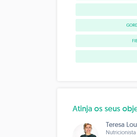
GORD
FI
Atinja os seus o
Teresa Lo
Nutricionista