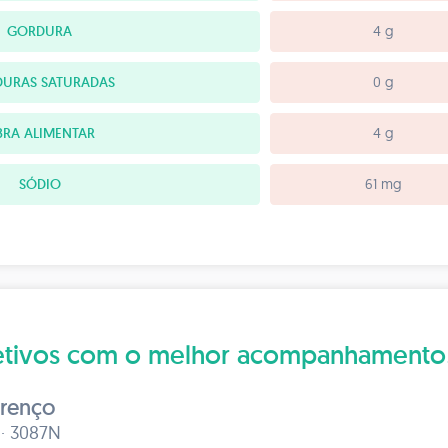
GORDURA
4 g
URAS SATURADAS
0 g
BRA ALIMENTAR
4 g
SÓDIO
61 mg
bjetivos com o melhor acompanhamento
urenço
 · 3087N