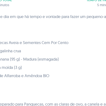
O TOTAL
TEMPO DE P
inutos
5 min
 dia em que há tempo e vontade para fazer um pequeno-al
ecas Aveia e Sementes Cem Por Cento
galinha crua
nana (95 g) - Madura (esmagada)
a moída (3 g)
de Alfarroba e Amêndoa BIO
preparado para Panquecas, com as claras de ovo, a canela 