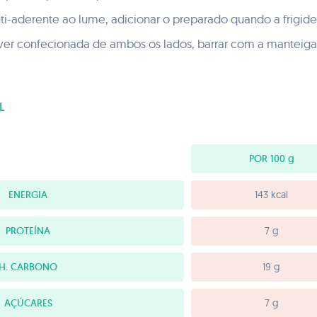
nti-aderente ao lume, adicionar o preparado quando a frigid
er confecionada de ambos os lados, barrar com a manteiga 
L
POR 100
g
ENERGIA
143 kcal
PROTEÍNA
7 g
H. CARBONO
19 g
AÇÚCARES
7 g