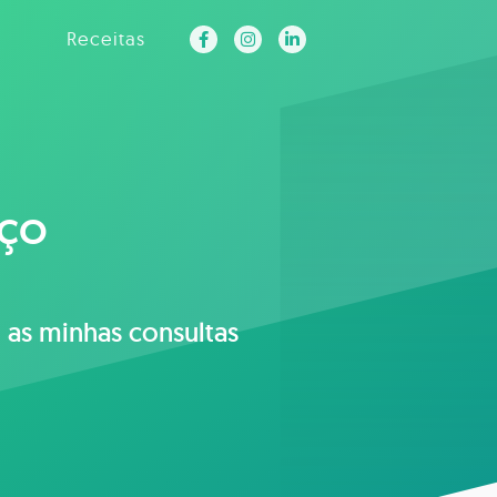
Receitas
nço
m as minhas consultas