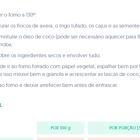
 o forno a 130º.
rar os flocos de aveia, o trigo tufado, os cajus e as sementes
misturar o óleo de coco (pode ser necessário aquecer para fi
rroba;
sobre os ingredientes secos e envolver tudo;
 de ir ao forno forrado com papel vegetal, espalhar bem por t
ós isso mexer bem a granola e acrescentar as lascas de coco;
ao forno e deixar arrefecer bem antes de enfrascar.
L
POR 100
g
POR PORÇÃO
(3