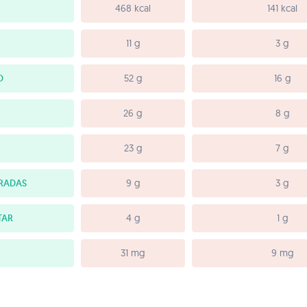
468 kcal
141 kcal
11 g
3 g
O
52 g
16 g
26 g
8 g
23 g
7 g
RADAS
9 g
3 g
TAR
4 g
1 g
31 mg
9 mg