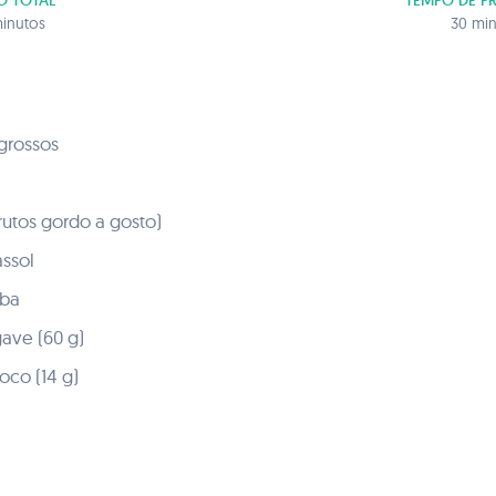
O TOTAL
TEMPO DE P
inutos
30 mi
 grossos
frutos gordo a gosto)
ssol
oba
gave (60 g)
oco (14 g)