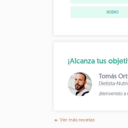
SODIO
¡Alcanza tus objet
Tomás Or
Dietista-Nutr
¡Bienvenido a m
Ver más recetas