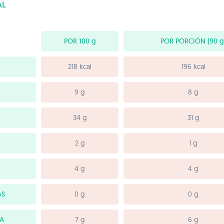
AL
POR 100
g
POR PORCIÓN
(90 g
218 kcal
196 kcal
9 g
8 g
34 g
31 g
2 g
1 g
4 g
4 g
AS
0 g
0 g
IA
7 g
6 g