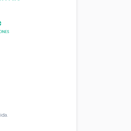
art
ONES
ida.