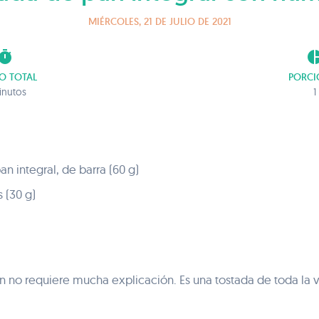
MIÉRCOLES, 21 DE JULIO DE 2021
imer
pie_ch
O TOTAL
PORCI
inutos
1
n integral, de barra (60 g)
 (30 g)
 no requiere mucha explicación. Es una tostada de toda la v