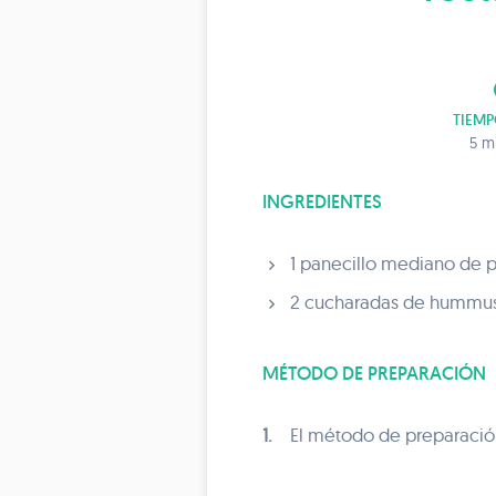
t
TIEMP
5 m
INGREDIENTES
1 panecillo mediano de pa
2 cucharadas de hummus
MÉTODO DE PREPARACIÓN
1.
El método de preparación