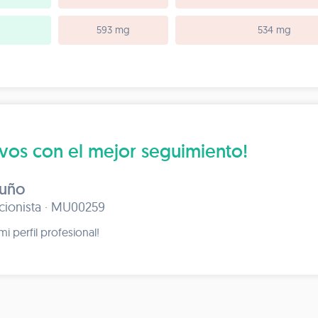
593 mg
534 mg
ivos con el mejor seguimiento!
tuño
icionista · MU00259
i perfil profesional!