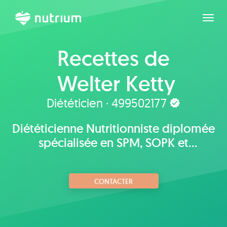
Agran
Recettes de
Welter Ketty
Diététicien · 499502177
Diététicienne Nutritionniste diplomée
spécialisée en SPM, SOPK et
endométriose.
CONTACTER