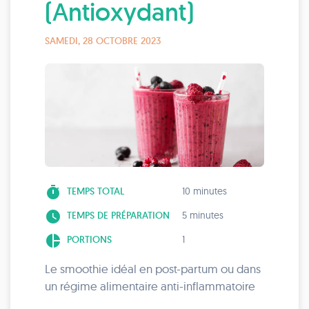
(Antioxydant)
SAMEDI, 28 OCTOBRE 2023
timer
TEMPS TOTAL
10 minutes
watch_later
TEMPS DE PRÉPARATION
5 minutes
pie_chart
PORTIONS
1
Le smoothie idéal en post-partum ou dans
un régime alimentaire anti-inflammatoire