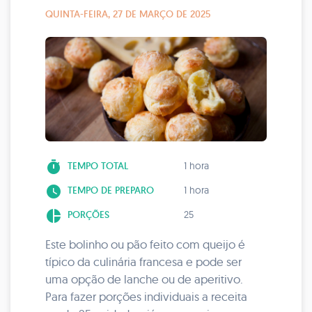
QUINTA-FEIRA, 27 DE MARÇO DE 2025
timer
TEMPO TOTAL
1 hora
watch_later
TEMPO DE PREPARO
1 hora
pie_chart
PORÇÕES
25
Este bolinho ou pão feito com queijo é
típico da culinária francesa e pode ser
uma opção de lanche ou de aperitivo.
Para fazer porções individuais a receita