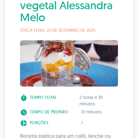
vegetal Alessandra
Melo
TERÇA-FEIRA, 23 DE SETEMBRO DE 2025
timer
TEMPO TOTAL
2 horas e 30
minutos
watch_later
TEMPO DE PREPARO
10 minutos
pie_chart
PORÇÕES
1
Receita prática para um café, lanche ou