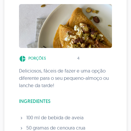
pie_chart
PORÇÕES
4
Deliciosos, fáceis de fazer e uma opção
diferente para o seu pequeno-almoço ou
lanche da tarde!
INGREDIENTES
100 ml de bebida de aveia
50 gramas de cenoura crua