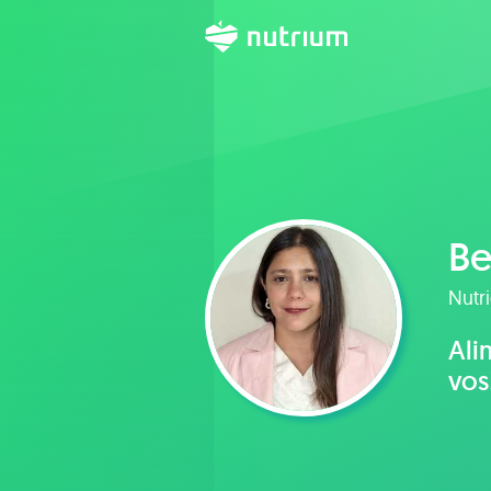
Be
Nutr
Ali
vos