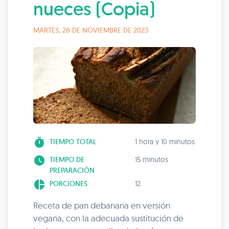
nueces (Copia)
MARTES, 28 DE NOVIEMBRE DE 2023
timer
TIEMPO TOTAL
1 hora y 10 minutos
watch_later
TIEMPO DE
15 minutos
PREPARACIÓN
pie_chart
PORCIONES
12
Receta de pan debanana en versión
vegana, con la adecuada sustitución de