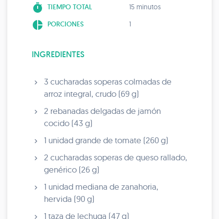
timer
TIEMPO TOTAL
15 minutos
pie_chart
PORCIONES
1
INGREDIENTES
3 cucharadas soperas colmadas de
arroz integral, crudo (69 g)
2 rebanadas delgadas de jamón
cocido (43 g)
1 unidad grande de tomate (260 g)
2 cucharadas soperas de queso rallado,
genérico (26 g)
1 unidad mediana de zanahoria,
hervida (90 g)
1 taza de lechuga (47 g)