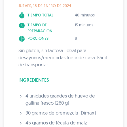
JUEVES, 18 DE ENERO DE 2024
timer
TIEMPO TOTAL
40 minutos
watch_later
TIEMPO DE
15 minutos
PREPARACIÓN
pie_chart
PORCIONES
8
Sin gluten, sin lactosa. Ideal para
desayunos/meriendas fuera de casa. Fácil
de transportar.
INGREDIENTES
4 unidades grandes de huevo de
gallina fresco (260 g)
90 gramos de premezcla (Dimax)
45 gramos de fécula de maíz