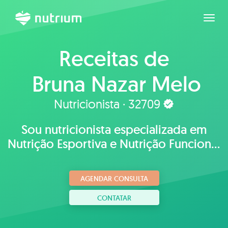
Expan
Receitas de
Bruna Nazar Melo
Jardini
Nutricionista · 32709
Sou nutricionista especializada em
Nutrição Esportiva e Nutrição Funcional
,prezo pela saúde e bem estar,
respeitando a individualidade
AGENDAR CONSULTA
biológica
CONTATAR