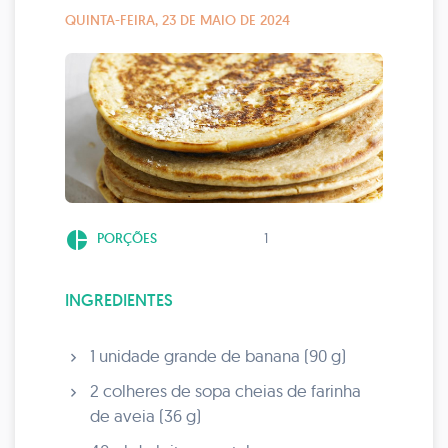
QUINTA-FEIRA, 23 DE MAIO DE 2024
pie_chart
PORÇÕES
1
INGREDIENTES
1 unidade grande de banana (90 g)
2 colheres de sopa cheias de farinha
de aveia (36 g)