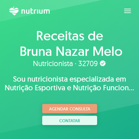
Expan
Receitas de
Bruna Nazar Melo
Jardini
Nutricionista · 32709
Sou nutricionista especializada em
Nutrição Esportiva e Nutrição Funcional
,prezo pela saúde e bem estar,
respeitando a individualidade
AGENDAR CONSULTA
biológica
CONTATAR