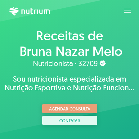
Expan
Receitas de
Bruna Nazar Melo
Jardini
Nutricionista · 32709
Sou nutricionista especializada em
Nutrição Esportiva e Nutrição Funcional
,prezo pela saúde e bem estar,
respeitando a individualidade
AGENDAR CONSULTA
biológica
CONTATAR