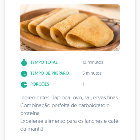
timer
TEMPO TOTAL
10 minutos
watch_later
TEMPO DE PREPARO
5 minutos
pie_chart
PORÇÕES
1
Ingredientes: Tapioca, ovo, sal, ervas finas.
Combinação perfeita de carboidrato e
proteína.
Excelente alimento para os lanches e café
da manhã.