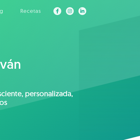
og
Recetas
iván
sciente, personalizada,
vos