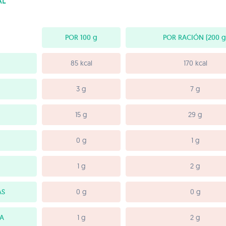
AL
POR 100
g
POR RACIÓN
(200 g
85 kcal
170 kcal
3 g
7 g
15 g
29 g
0 g
1 g
1 g
2 g
AS
0 g
0 g
IA
1 g
2 g