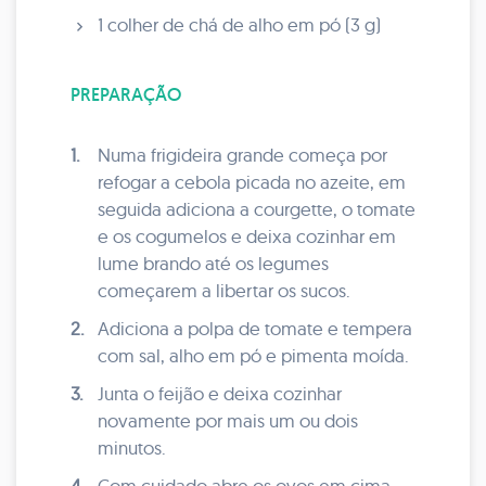
1 colher de chá de alho em pó (3 g)
PREPARAÇÃO
1.
Numa frigideira grande começa por
refogar a cebola picada no azeite, em
seguida adiciona a courgette, o tomate
e os cogumelos e deixa cozinhar em
lume brando até os legumes
começarem a libertar os sucos.
2.
Adiciona a polpa de tomate e tempera
com sal, alho em pó e pimenta moída.
3.
Junta o feijão e deixa cozinhar
novamente por mais um ou dois
minutos.
4.
Com cuidado abre os ovos em cima