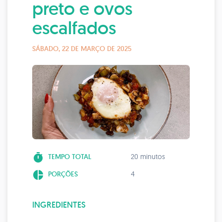
preto e ovos
escalfados
SÁBADO, 22 DE MARÇO DE 2025
timer
TEMPO TOTAL
20 minutos
pie_chart
PORÇÕES
4
INGREDIENTES